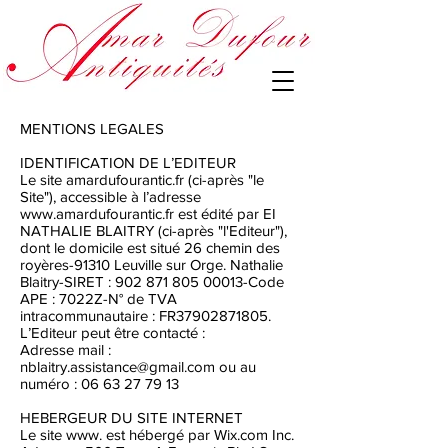
MENTIONS LEGALES
IDENTIFICATION DE L’EDITEUR
Le site amardufourantic.fr (ci-après "le
Site"), accessible à l’adresse
www.amardufourantic.fr
est édité par EI
NATHALIE BLAITRY (ci-après "l'Editeur"),
dont le domicile est situé 26 chemin des
royères-91310 Leuville sur Orge. Nathalie
Blaitry-SIRET :
902 871 805 00013
-Code
APE : 7022Z-N° de TVA
intracommunautaire : FR37902871805.
L’Editeur peut être contacté :
Adresse mail :
nblaitry.assistance@gmail.com
ou au
numéro :
06 63 27 79 13
HEBERGEUR DU SITE INTERNET
Le site www. est hébergé par Wix.com Inc.