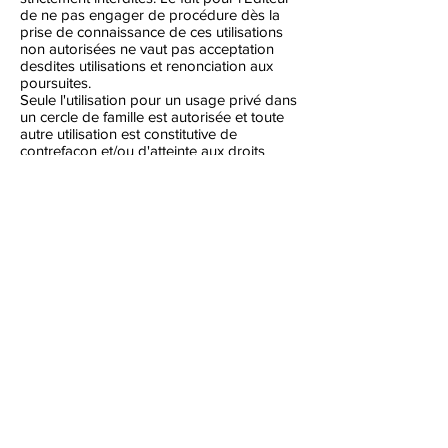
de ne pas engager de procédure dès la
prise de connaissance de ces utilisations
non autorisées ne vaut pas acceptation
desdites utilisations et renonciation aux
poursuites.
Seule l'utilisation pour un usage privé dans
un cercle de famille est autorisée et toute
autre utilisation est constitutive de
contrefaçon et/ou d'atteinte aux droits
voisins, sanctionnées par le Code de la
propriété intellectuelle.
La reprise de tout ou partie de ce contenu
nécessite l'autorisation préalable de
l'Editeur ou du titulaire des droits sur ce
contenu.
LIENS HYPERTEXTES
Le Site peut contenir des liens hypertexte
donnant accès à d'autres sites web édités
et gérés par des tiers et non par l'Editeur.
L'Editeur ne pourra être tenu responsable
directement ou indirectement dans le cas
où lesdits sites tiers ne respecteraient pas
les dispositions légales.
La création de liens hypertexte vers le Site
ne peut être faite qu'avec l'autorisation