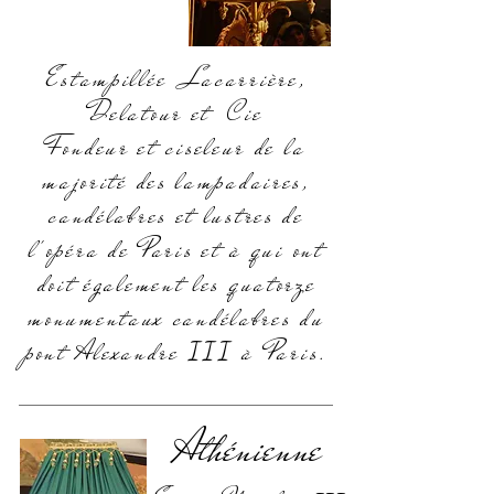
Estampillée Lacarrière,
Delatour et Cie
Fondeur et ciseleur de la
majorité des lampadaires,
candélabres et lustres de
l'opéra de Paris et à qui ont
doit également les quatorze
monumentaux candélabres du
pont Alexandre
à Paris.
III
Athénienne