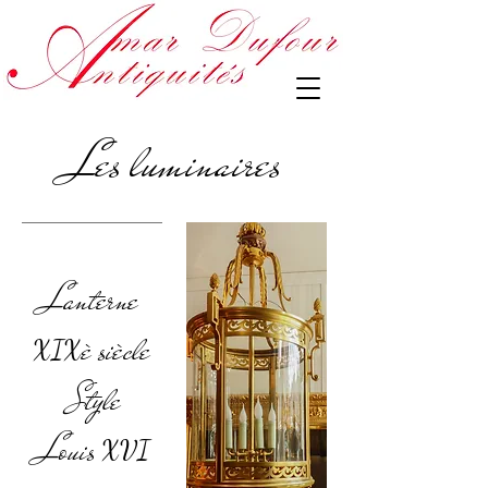
Les luminaires
Lanterne
è siècle
XIX
Style
Louis
XVI