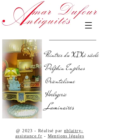
Peintres du
è siècle
XIX
Delphin Enjolras
Orientalisme
Horlogerie
Luminaires
@ 2023 - Réalisé par
nblaitry-
assistance.fr
-
Mentions légales